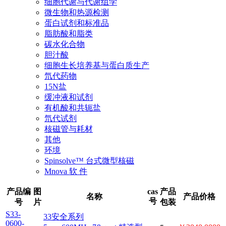
细胞代谢与代谢组学
微生物和热源检测
蛋白试剂和标准品
脂肪酸和脂类
碳水化合物
胆汁酸
细胞生长培养基与蛋白质生产
氘代药物
15N盐
缓冲液和试剂
有机酸和共轭盐
氘代试剂
核磁管与耗材
其他
环境
Spinsolve™ 台式微型核磁
Mnova 软 件
产品
cas
产品
图片
名称
产品价格
号
编号
包装
S33-
33安全系列
0600-