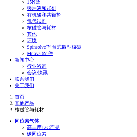
15N盐
缓冲液和试剂
有机酸和共轭盐
氘代试剂
核磁管与耗材
其他
环境
Spinsolve™ 台式微型核磁
Mnova 软 件
新闻中心
行业咨询
会议/快讯
联系我们
关于我们
首页
其他产品
核磁管与耗材
同位素气体
高丰度12C产品
碳同位素