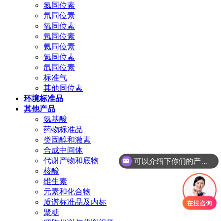
氮同位素
氘同位素
氧同位素
氖同位素
氦同位素
氪同位素
氙同位素
标准气
其他同位素
环境标准品
其他产品
氨基酸
药物标准品
类固醇和激素
合成中间体
代谢产物和底物
可以介绍下你们的产品么
核酸
维生素
元素和化合物
质谱标准品及内标
聚糖