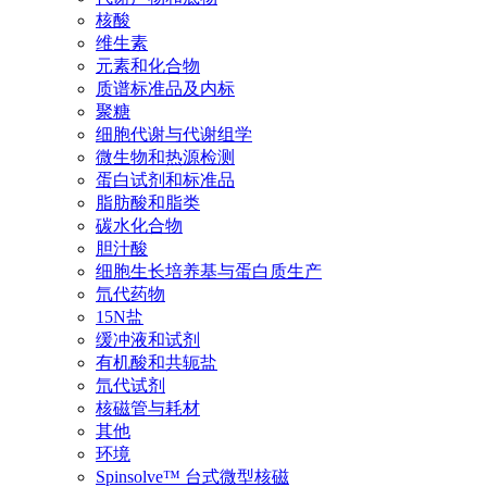
核酸
维生素
元素和化合物
质谱标准品及内标
聚糖
细胞代谢与代谢组学
微生物和热源检测
蛋白试剂和标准品
脂肪酸和脂类
碳水化合物
胆汁酸
细胞生长培养基与蛋白质生产
氘代药物
15N盐
缓冲液和试剂
有机酸和共轭盐
氘代试剂
核磁管与耗材
其他
环境
Spinsolve™ 台式微型核磁