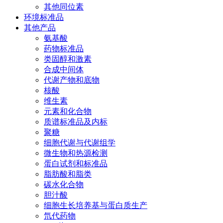
其他同位素
环境标准品
其他产品
氨基酸
药物标准品
类固醇和激素
合成中间体
代谢产物和底物
核酸
维生素
元素和化合物
质谱标准品及内标
聚糖
细胞代谢与代谢组学
微生物和热源检测
蛋白试剂和标准品
脂肪酸和脂类
碳水化合物
胆汁酸
细胞生长培养基与蛋白质生产
氘代药物