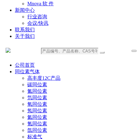
Mnova 软 件
新闻中心
行业咨询
会议/快讯
联系我们
关于我们
公司首页
同位素气体
高丰度12C产品
碳同位素
氮同位素
氘同位素
氧同位素
氖同位素
氦同位素
氪同位素
氙同位素
标准气