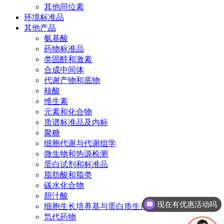
其他同位素
环境标准品
其他产品
氨基酸
药物标准品
类固醇和激素
合成中间体
代谢产物和底物
核酸
维生素
元素和化合物
质谱标准品及内标
聚糖
细胞代谢与代谢组学
微生物和热源检测
蛋白试剂和标准品
脂肪酸和脂类
碳水化合物
胆汁酸
现在有优惠活动吗
细胞生长培养基与蛋白质生产
氘代药物