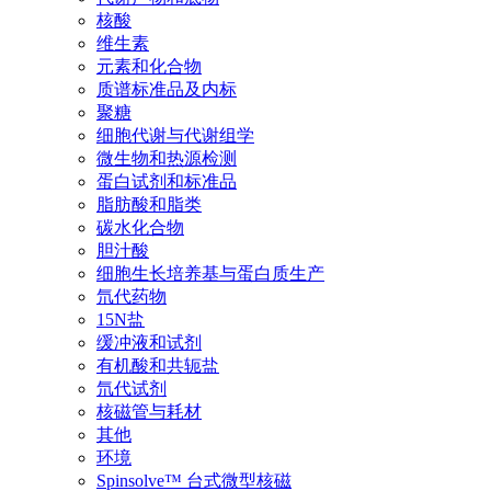
核酸
维生素
元素和化合物
质谱标准品及内标
聚糖
细胞代谢与代谢组学
微生物和热源检测
蛋白试剂和标准品
脂肪酸和脂类
碳水化合物
胆汁酸
细胞生长培养基与蛋白质生产
氘代药物
15N盐
缓冲液和试剂
有机酸和共轭盐
氘代试剂
核磁管与耗材
其他
环境
Spinsolve™ 台式微型核磁