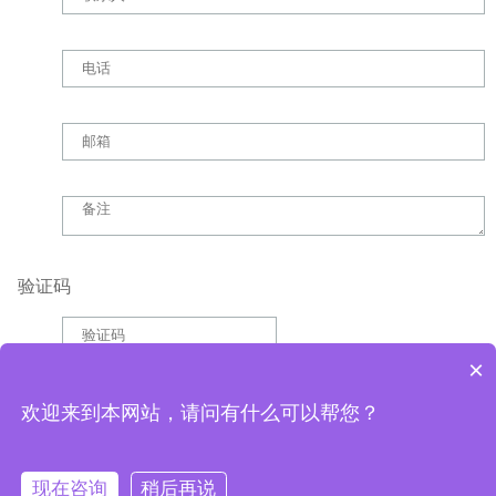
验证码
×
欢迎来到本网站，请问有什么可以帮您？
已经到最底了
Copyright ©2025
上海恩拿马生物科技有限公司
沪ICP备2023020637号
现在咨询
稍后再说