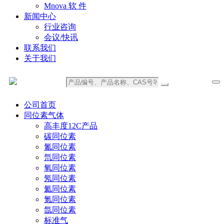
Mnova 软 件
新闻中心
行业咨询
会议/快讯
联系我们
关于我们
公司首页
同位素气体
高丰度12C产品
碳同位素
氮同位素
氘同位素
氧同位素
氖同位素
氦同位素
氪同位素
氙同位素
标准气