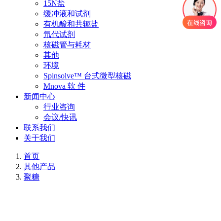
15N盐
缓冲液和试剂
有机酸和共轭盐
氘代试剂
核磁管与耗材
其他
环境
Spinsolve™ 台式微型核磁
Mnova 软 件
新闻中心
行业咨询
会议/快讯
联系我们
关于我们
首页
其他产品
聚糖