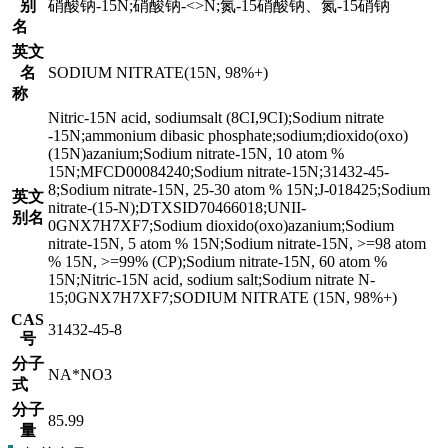
别
硝酸钠-15N;硝酸钠-<>N;氮-15硝酸钠、氮-15硝钠
名
英文
名
SODIUM NITRATE(15N, 98%+)
称
Nitric-15N acid, sodiumsalt (8CI,9CI);Sodium nitrate
-15N;ammonium dibasic phosphate;sodium;dioxido(oxo)
(15N)azanium;Sodium nitrate-15N, 10 atom %
15N;MFCD00084240;Sodium nitrate-15N;31432-45-
8;Sodium nitrate-15N, 25-30 atom % 15N;J-018425;Sodium
英文
nitrate-(15-N);DTXSID70466018;UNII-
别名
0GNX7H7XF7;Sodium dioxido(oxo)azanium;Sodium
nitrate-15N, 5 atom % 15N;Sodium nitrate-15N, >=98 atom
% 15N, >=99% (CP);Sodium nitrate-15N, 60 atom %
15N;Nitric-15N acid, sodium salt;Sodium nitrate N-
15;0GNX7H7XF7;SODIUM NITRATE (15N, 98%+)
CAS
31432-45-8
号
分子
NA*NO3
式
分子
85.99
量