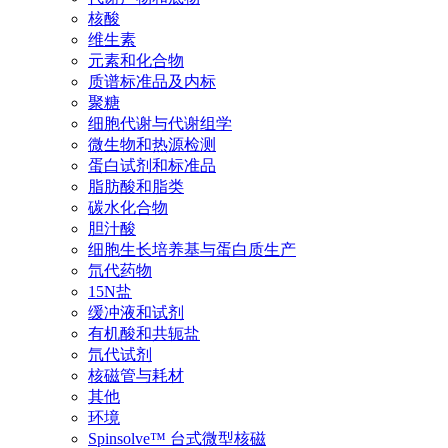
核酸
维生素
元素和化合物
质谱标准品及内标
聚糖
细胞代谢与代谢组学
微生物和热源检测
蛋白试剂和标准品
脂肪酸和脂类
碳水化合物
胆汁酸
细胞生长培养基与蛋白质生产
氘代药物
15N盐
缓冲液和试剂
有机酸和共轭盐
氘代试剂
核磁管与耗材
其他
环境
Spinsolve™ 台式微型核磁