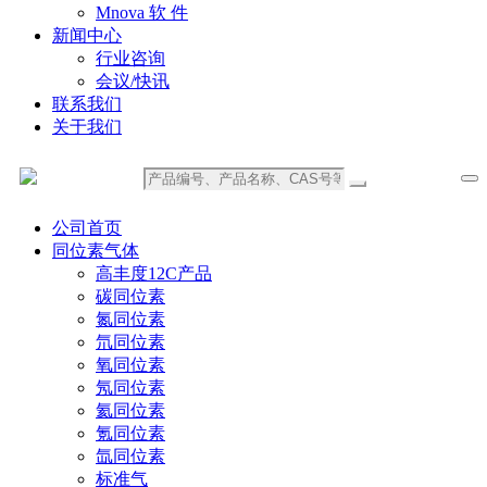
Mnova 软 件
新闻中心
行业咨询
会议/快讯
联系我们
关于我们
公司首页
同位素气体
高丰度12C产品
碳同位素
氮同位素
氘同位素
氧同位素
氖同位素
氦同位素
氪同位素
氙同位素
标准气