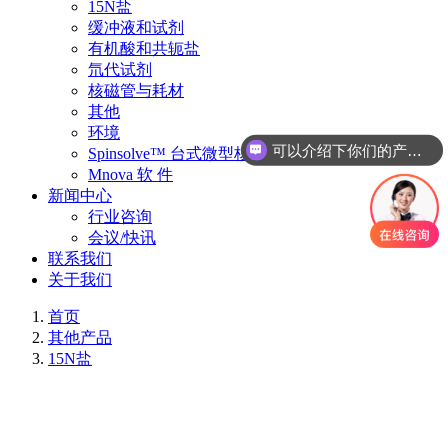
15N盐
缓冲液和试剂
有机酸和共轭盐
氘代试剂
核磁管与耗材
其他
环境
可以介绍下你们的产品么
Spinsolve™ 台式微型核磁
Mnova 软 件
新闻中心
行业咨询
会议/快讯
联系我们
关于我们
首页
其他产品
15N盐