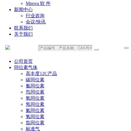
Mnova 软 件
新闻中心
行业咨询
会议/快讯
联系我们
关于我们
公司首页
同位素气体
高丰度12C产品
碳同位素
氮同位素
氘同位素
氧同位素
氖同位素
氦同位素
氪同位素
氙同位素
标准气