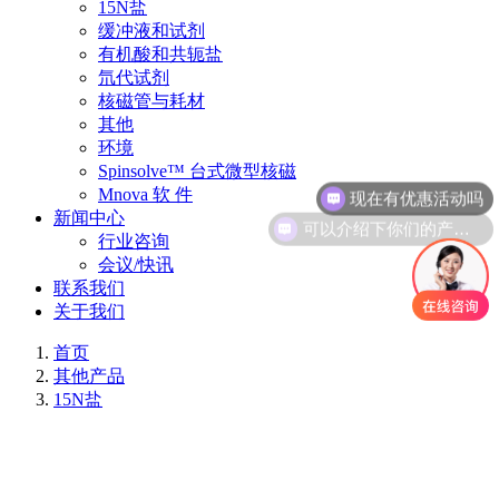
15N盐
缓冲液和试剂
有机酸和共轭盐
氘代试剂
核磁管与耗材
其他
环境
现在有优惠活动吗
Spinsolve™ 台式微型核磁
Mnova 软 件
可以介绍下你们的产品么
新闻中心
行业咨询
会议/快讯
联系我们
关于我们
首页
其他产品
15N盐