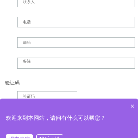
验证码
×
欢迎来到本网站，请问有什么可以帮您？
已经到最底了
Copyright ©2025
上海恩拿马生物科技有限公司
沪ICP备2023020637号