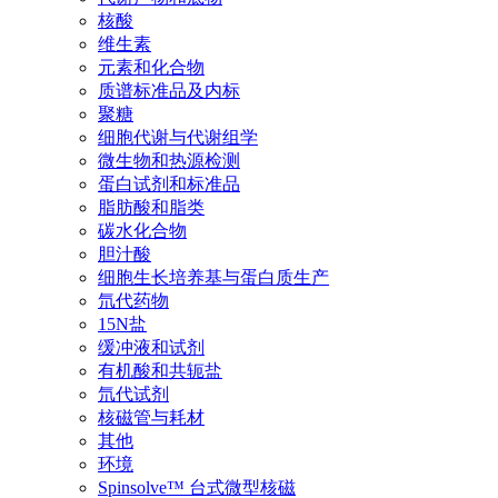
核酸
维生素
元素和化合物
质谱标准品及内标
聚糖
细胞代谢与代谢组学
微生物和热源检测
蛋白试剂和标准品
脂肪酸和脂类
碳水化合物
胆汁酸
细胞生长培养基与蛋白质生产
氘代药物
15N盐
缓冲液和试剂
有机酸和共轭盐
氘代试剂
核磁管与耗材
其他
环境
Spinsolve™ 台式微型核磁