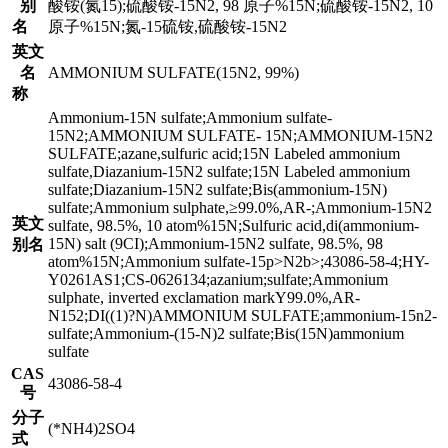
别
酸铵(氮15);硫酸铵-15N2, 98 原子%15N;硫酸铵-15N2, 10
名
原子%15N;氮-15硫铵,硫酸铵-15N2
英文
名
AMMONIUM SULFATE(15N2, 99%)
称
Ammonium-15N sulfate;Ammonium sulfate-
15N2;AMMONIUM SULFATE- 15N;AMMONIUM-15N2
SULFATE;azane,sulfuric acid;15N Labeled ammonium
sulfate,Diazanium-15N2 sulfate;15N Labeled ammonium
sulfate;Diazanium-15N2 sulfate;Bis(ammonium-15N)
sulfate;Ammonium sulphate,≥99.0%,AR-;Ammonium-15N2
英文
sulfate, 98.5%, 10 atom%15N;Sulfuric acid,di(ammonium-
15N) salt (9CI);Ammonium-15N2 sulfate, 98.5%, 98
别名
atom%15N;Ammonium sulfate-15p>N2b>;43086-58-4;HY-
Y0261AS1;CS-0626134;azanium;sulfate;Ammonium
sulphate, inverted exclamation markY99.0%,AR-
N152;DI((1)?N)AMMONIUM SULFATE;ammonium-15n2-
sulfate;Ammonium-(15-N)2 sulfate;Bis(15N)ammonium
sulfate
CAS
43086-58-4
号
分子
(*NH4)2SO4
式