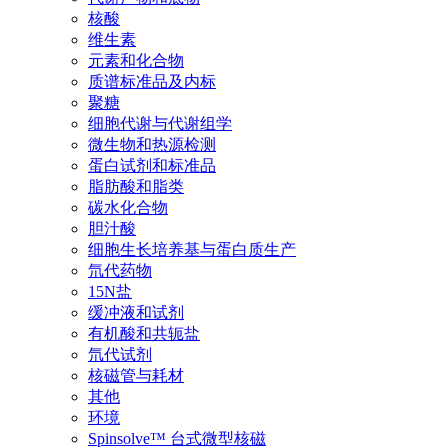
核酸
维生素
元素和化合物
质谱标准品及内标
聚糖
细胞代谢与代谢组学
微生物和热源检测
蛋白试剂和标准品
脂肪酸和脂类
碳水化合物
胆汁酸
细胞生长培养基与蛋白质生产
氘代药物
15N盐
缓冲液和试剂
有机酸和共轭盐
氘代试剂
核磁管与耗材
其他
环境
Spinsolve™ 台式微型核磁