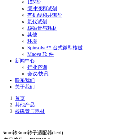
15N盐
缓冲液和试剂
有机酸和共轭盐
氘代试剂
核磁管与耗材
其他
环境
Spinsolve™ 台式微型核磁
Mnova 软 件
新闻中心
行业咨询
会议/快讯
联系我们
关于我们
首页
其他产品
核磁管与耗材
5mm转3mm转子适配器(Jeol)