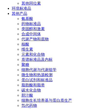
其他同位素
环境标准品
其他产品
氨基酸
药物标准品
类固醇和激素
合成中间体
代谢产物和底物
核酸
维生素
元素和化合物
质谱标准品及内标
聚糖
细胞代谢与代谢组学
微生物和热源检测
蛋白试剂和标准品
脂肪酸和脂类
碳水化合物
胆汁酸
细胞生长培养基与蛋白质生产
氘代药物