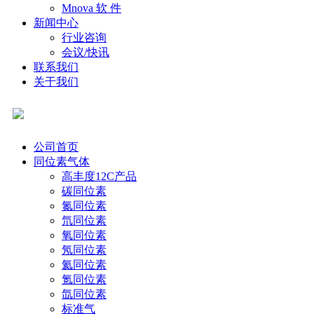
Mnova 软 件
新闻中心
行业咨询
会议/快讯
联系我们
关于我们
公司首页
同位素气体
高丰度12C产品
碳同位素
氮同位素
氘同位素
氧同位素
氖同位素
氦同位素
氪同位素
氙同位素
标准气