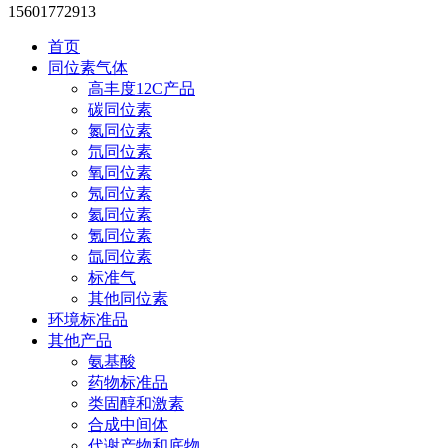
15601772913
首页
同位素气体
高丰度12C产品
碳同位素
氮同位素
氘同位素
氧同位素
氖同位素
氦同位素
氪同位素
氙同位素
标准气
其他同位素
环境标准品
其他产品
氨基酸
药物标准品
类固醇和激素
合成中间体
代谢产物和底物