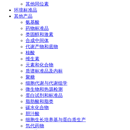
其他同位素
环境标准品
其他产品
氨基酸
药物标准品
类固醇和激素
合成中间体
代谢产物和底物
核酸
维生素
元素和化合物
质谱标准品及内标
聚糖
细胞代谢与代谢组学
微生物和热源检测
蛋白试剂和标准品
脂肪酸和脂类
碳水化合物
胆汁酸
细胞生长培养基与蛋白质生产
氘代药物