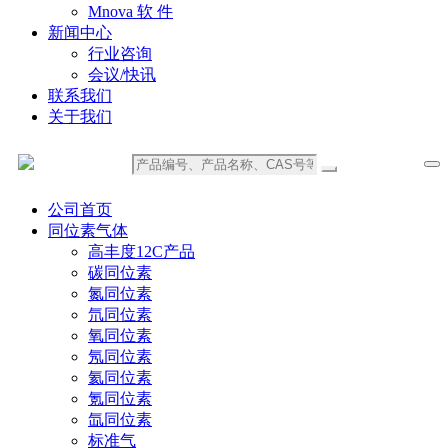
Mnova 软 件
新闻中心
行业咨询
会议/快讯
联系我们
关于我们
公司首页
同位素气体
高丰度12C产品
碳同位素
氮同位素
氘同位素
氧同位素
氖同位素
氦同位素
氪同位素
氙同位素
标准气