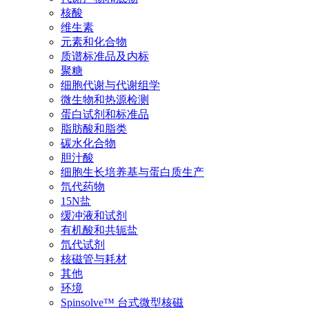
核酸
维生素
元素和化合物
质谱标准品及内标
聚糖
细胞代谢与代谢组学
微生物和热源检测
蛋白试剂和标准品
脂肪酸和脂类
碳水化合物
胆汁酸
细胞生长培养基与蛋白质生产
氘代药物
15N盐
缓冲液和试剂
有机酸和共轭盐
氘代试剂
核磁管与耗材
其他
环境
Spinsolve™ 台式微型核磁