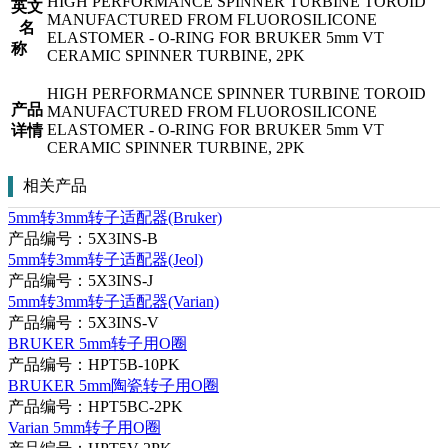
HIGH PERFORMANCE SPINNER TURBINE TOROID
英文
MANUFACTURED FROM FLUOROSILICONE
名
ELASTOMER - O-RING FOR BRUKER 5mm VT
称
CERAMIC SPINNER TURBINE, 2PK
HIGH PERFORMANCE SPINNER TURBINE TOROID
产品
MANUFACTURED FROM FLUOROSILICONE
ELASTOMER - O-RING FOR BRUKER 5mm VT
详情
CERAMIC SPINNER TURBINE, 2PK
相关产品
5mm转3mm转子适配器(Bruker)
产品编号：5X3INS-B
5mm转3mm转子适配器(Jeol)
产品编号：5X3INS-J
5mm转3mm转子适配器(Varian)
产品编号：5X3INS-V
BRUKER 5mm转子用O圈
产品编号：HPT5B-10PK
BRUKER 5mm陶瓷转子用O圈
产品编号：HPT5BC-2PK
Varian 5mm转子用O圈