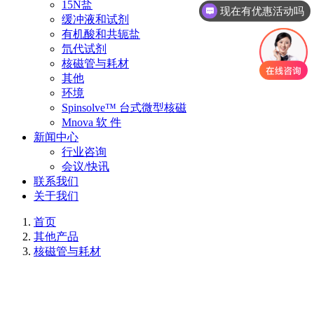
15N盐
现在有优惠活动吗
缓冲液和试剂
有机酸和共轭盐
氘代试剂
核磁管与耗材
其他
环境
Spinsolve™ 台式微型核磁
Mnova 软 件
新闻中心
行业咨询
会议/快讯
联系我们
关于我们
首页
其他产品
核磁管与耗材