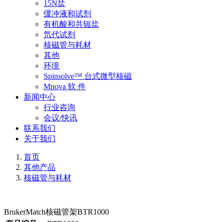
15N盐
缓冲液和试剂
有机酸和共轭盐
氘代试剂
核磁管与耗材
其他
环境
Spinsolve™ 台式微型核磁
Mnova 软 件
新闻中心
行业咨询
会议/快讯
联系我们
关于我们
首页
其他产品
核磁管与耗材
BrukerMatch核磁管架BTR1000