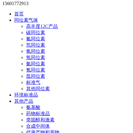
15601772913
首页
同位素气体
高丰度12C产品
碳同位素
氮同位素
氘同位素
氧同位素
氖同位素
氦同位素
氪同位素
氙同位素
标准气
其他同位素
环境标准品
其他产品
氨基酸
药物标准品
类固醇和激素
合成中间体
代谢产物和底物