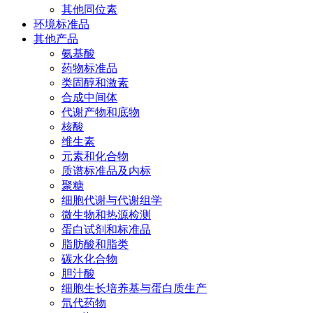
其他同位素
环境标准品
其他产品
氨基酸
药物标准品
类固醇和激素
合成中间体
代谢产物和底物
核酸
维生素
元素和化合物
质谱标准品及内标
聚糖
细胞代谢与代谢组学
微生物和热源检测
蛋白试剂和标准品
脂肪酸和脂类
碳水化合物
胆汁酸
细胞生长培养基与蛋白质生产
氘代药物