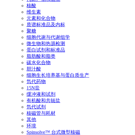
核酸
维生素
元素和化合物
质谱标准品及内标
聚糖
细胞代谢与代谢组学
微生物和热源检测
蛋白试剂和标准品
脂肪酸和脂类
碳水化合物
胆汁酸
细胞生长培养基与蛋白质生产
氘代药物
15N盐
缓冲液和试剂
有机酸和共轭盐
氘代试剂
核磁管与耗材
其他
环境
Spinsolve™ 台式微型核磁