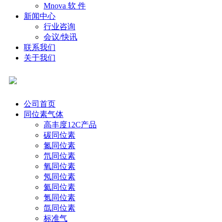
Mnova 软 件
新闻中心
行业咨询
会议/快讯
联系我们
关于我们
公司首页
同位素气体
高丰度12C产品
碳同位素
氮同位素
氘同位素
氧同位素
氖同位素
氦同位素
氪同位素
氙同位素
标准气