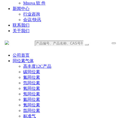
Mnova 软 件
新闻中心
行业咨询
会议/快讯
联系我们
关于我们
公司首页
同位素气体
高丰度12C产品
碳同位素
氮同位素
氘同位素
氧同位素
氖同位素
氦同位素
氪同位素
氙同位素
标准气