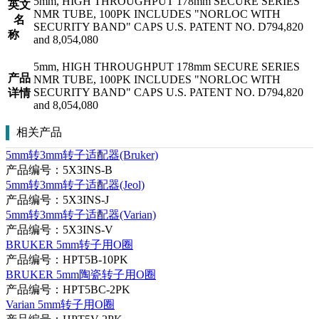
5mm, HIGH THROUGHPUT 178mm SECURE SERIES
英文
NMR TUBE, 100PK INCLUDES "NORLOC WITH
名
SECURITY BAND" CAPS U.S. PATENT NO. D794,820
称
and 8,054,080
5mm, HIGH THROUGHPUT 178mm SECURE SERIES
产品
NMR TUBE, 100PK INCLUDES "NORLOC WITH
SECURITY BAND" CAPS U.S. PATENT NO. D794,820
详情
and 8,054,080
相关产品
5mm转3mm转子适配器(Bruker)
产品编号：5X3INS-B
5mm转3mm转子适配器(Jeol)
产品编号：5X3INS-J
5mm转3mm转子适配器(Varian)
产品编号：5X3INS-V
BRUKER 5mm转子用O圈
产品编号：HPT5B-10PK
BRUKER 5mm陶瓷转子用O圈
产品编号：HPT5BC-2PK
Varian 5mm转子用O圈