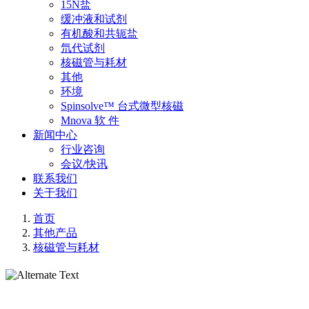
15N盐
缓冲液和试剂
有机酸和共轭盐
氘代试剂
核磁管与耗材
其他
环境
Spinsolve™ 台式微型核磁
Mnova 软 件
新闻中心
行业咨询
会议/快讯
联系我们
关于我们
首页
其他产品
核磁管与耗材