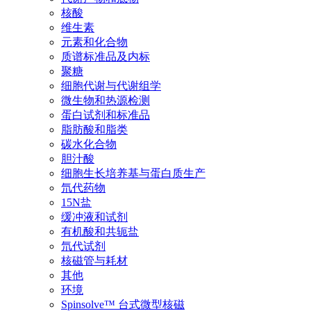
核酸
维生素
元素和化合物
质谱标准品及内标
聚糖
细胞代谢与代谢组学
微生物和热源检测
蛋白试剂和标准品
脂肪酸和脂类
碳水化合物
胆汁酸
细胞生长培养基与蛋白质生产
氘代药物
15N盐
缓冲液和试剂
有机酸和共轭盐
氘代试剂
核磁管与耗材
其他
环境
Spinsolve™ 台式微型核磁