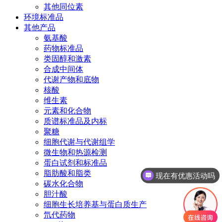
其他同位素
环境标准品
其他产品
氨基酸
药物标准品
类固醇和激素
合成中间体
代谢产物和底物
核酸
维生素
元素和化合物
质谱标准品及内标
聚糖
细胞代谢与代谢组学
微生物和热源检测
蛋白试剂和标准品
脂肪酸和脂类
现在有优惠活动吗
碳水化合物
胆汁酸
细胞生长培养基与蛋白质生产
氘代药物