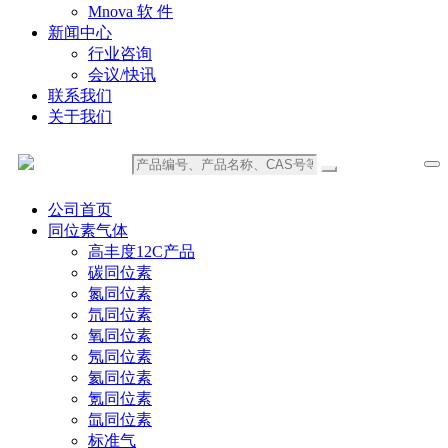
Mnova 软 件
新闻中心
行业咨询
会议/快讯
联系我们
关于我们
公司首页
同位素气体
高丰度12C产品
碳同位素
氮同位素
氘同位素
氧同位素
氖同位素
氦同位素
氪同位素
氙同位素
标准气