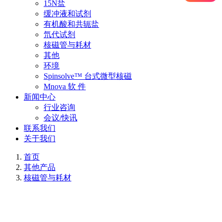
15N盐
缓冲液和试剂
有机酸和共轭盐
氘代试剂
核磁管与耗材
其他
环境
Spinsolve™ 台式微型核磁
Mnova 软 件
新闻中心
行业咨询
会议/快讯
联系我们
关于我们
首页
其他产品
核磁管与耗材