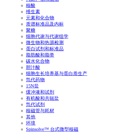
核酸
维生素
元素和化合物
质谱标准品及内标
聚糖
细胞代谢与代谢组学
微生物和热源检测
蛋白试剂和标准品
脂肪酸和脂类
碳水化合物
胆汁酸
细胞生长培养基与蛋白质生产
氘代药物
15N盐
缓冲液和试剂
有机酸和共轭盐
氘代试剂
核磁管与耗材
其他
环境
Spinsolve™ 台式微型核磁