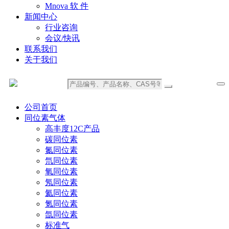
Mnova 软 件
新闻中心
行业咨询
会议/快讯
联系我们
关于我们
公司首页
同位素气体
高丰度12C产品
碳同位素
氮同位素
氘同位素
氧同位素
氖同位素
氦同位素
氪同位素
氙同位素
标准气