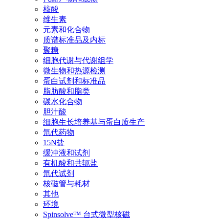
核酸
维生素
元素和化合物
质谱标准品及内标
聚糖
细胞代谢与代谢组学
微生物和热源检测
蛋白试剂和标准品
脂肪酸和脂类
碳水化合物
胆汁酸
细胞生长培养基与蛋白质生产
氘代药物
15N盐
缓冲液和试剂
有机酸和共轭盐
氘代试剂
核磁管与耗材
其他
环境
Spinsolve™ 台式微型核磁