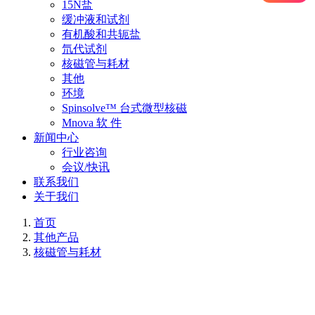
15N盐
缓冲液和试剂
有机酸和共轭盐
氘代试剂
核磁管与耗材
其他
环境
Spinsolve™ 台式微型核磁
Mnova 软 件
新闻中心
行业咨询
会议/快讯
联系我们
关于我们
首页
其他产品
核磁管与耗材