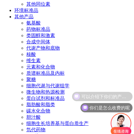
其他同位素
环境标准品
其他产品
氨基酸
药物标准品
类固醇和激素
合成中间体
代谢产物和底物
核酸
维生素
元素和化合物
质谱标准品及内标
聚糖
细胞代谢与代谢组学
微生物和热源检测
可以介绍下你们的产品么
蛋白试剂和标准品
脂肪酸和脂类
你们是怎么收费的呢
碳水化合物
胆汁酸
细胞生长培养基与蛋白质生产
氘代药物