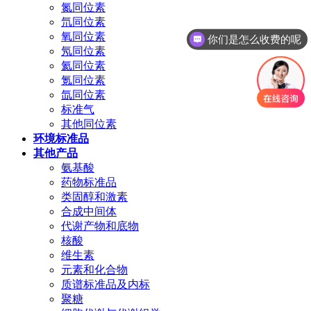
氮同位素
氘同位素
氧同位素
你们是怎么收费的呢
氖同位素
氦同位素
氪同位素
氙同位素
标准气
其他同位素
环境标准品
其他产品
氨基酸
药物标准品
类固醇和激素
合成中间体
代谢产物和底物
核酸
维生素
元素和化合物
质谱标准品及内标
聚糖