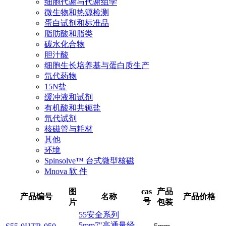
细胞代谢与代谢组学
微生物和热源检测
蛋白试剂和标准品
脂肪酸和脂类
碳水化合物
胆汁酸
细胞生长培养基与蛋白质生产
氘代药物
15N盐
缓冲液和试剂
有机酸和共轭盐
氘代试剂
核磁管与耗材
其他
环境
Spinsolve™ 台式微型核磁
Mnova 软 件
cas
产品
产品编号
图片
名称
产品价格
号
包装
55安全系列
5mm7"高通