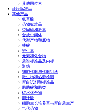
其他同位素
环境标准品
其他产品
氨基酸
药物标准品
类固醇和激素
合成中间体
代谢产物和底物
核酸
维生素
元素和化合物
质谱标准品及内标
聚糖
细胞代谢与代谢组学
微生物和热源检测
蛋白试剂和标准品
脂肪酸和脂类
碳水化合物
胆汁酸
细胞生长培养基与蛋白质生产
氘代药物