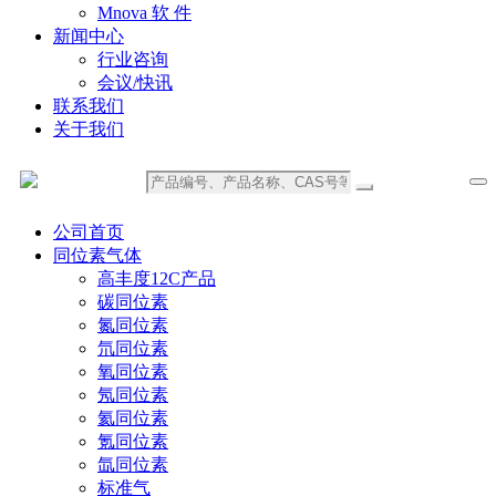
Mnova 软 件
新闻中心
行业咨询
会议/快讯
联系我们
关于我们
公司首页
同位素气体
高丰度12C产品
碳同位素
氮同位素
氘同位素
氧同位素
氖同位素
氦同位素
氪同位素
氙同位素
标准气