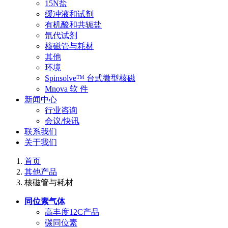
15N盐
缓冲液和试剂
有机酸和共轭盐
氘代试剂
核磁管与耗材
其他
环境
Spinsolve™ 台式微型核磁
Mnova 软 件
新闻中心
行业咨询
会议/快讯
联系我们
关于我们
首页
其他产品
核磁管与耗材
同位素气体
高丰度12C产品
碳同位素