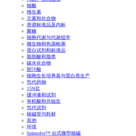
核酸
维生素
元素和化合物
质谱标准品及内标
聚糖
细胞代谢与代谢组学
微生物和热源检测
蛋白试剂和标准品
脂肪酸和脂类
碳水化合物
胆汁酸
细胞生长培养基与蛋白质生产
氘代药物
15N盐
缓冲液和试剂
有机酸和共轭盐
氘代试剂
核磁管与耗材
其他
环境
Spinsolve™ 台式微型核磁